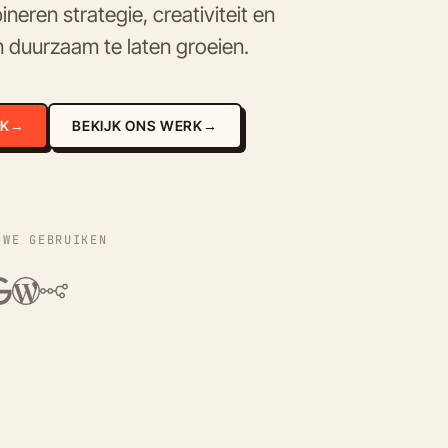
eren strategie, creativiteit en
 duurzaam te laten groeien.
EK
→
BEKIJK ONS WERK
→
 WE GEBRUIKEN