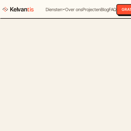
Kelvan
tis
Diensten
Over ons
Projecten
Blog
FAQ
GRAT